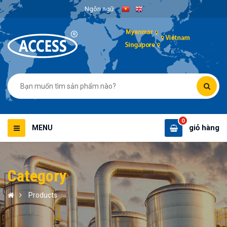
Ngôn ngữ
0
giỏ hàng
MENU
Category
Products