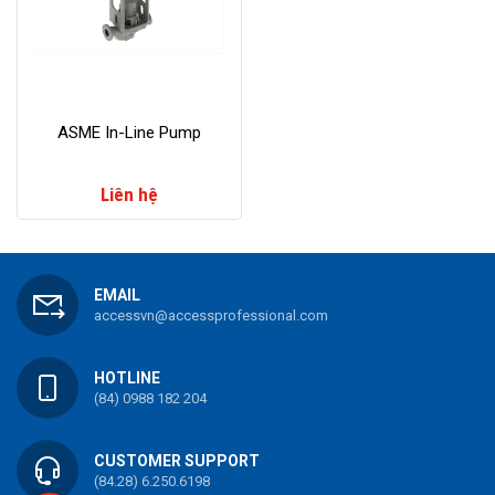
ASME In-Line Pump
Liên hệ
EMAIL
accessvn@accessprofessional.com
HOTLINE
(84) 0988 182 204
CUSTOMER SUPPORT
(84.28) 6.250.6198