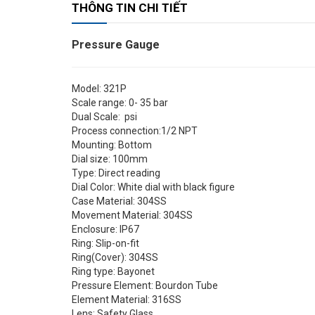
THÔNG TIN CHI TIẾT
Pressure Gauge
Model: 321P
Scale range: 0- 35 bar
Dual Scale: psi
Process connection:1/2 NPT
Mounting: Bottom
Dial size: 100mm
Type: Direct reading
Dial Color: White dial with black figure
Case Material: 304SS
Movement Material: 304SS
Enclosure: IP67
Ring: Slip-on-fit
Ring(Cover): 304SS
Ring type: Bayonet
Pressure Element: Bourdon Tube
Element Material: 316SS
Lens: Safety Glass