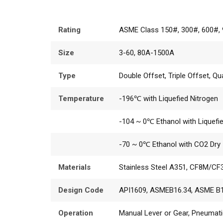
Rating
ASME Class 150#, 300#, 600#, 
Size
3-60, 80A-1500A
Type
Double Offset, Triple Offset, Q
Temperature
-196℃ with Liquefied Nitrogen
-104 ~ 0℃ Ethanol with Liquefi
-70 ~ 0℃ Ethanol with CO2 Dry 
Materials
Stainless Steel A351, CF8M/C
Design Code
API1609, ASMEB16.34, ASME B1
Operation
Manual Lever or Gear, Pneumatic