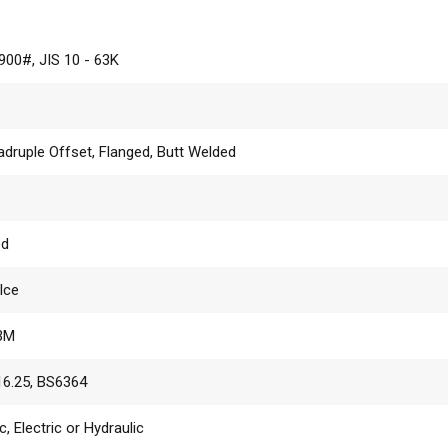
900#, JIS 10 - 63K
uadruple Offset, Flanged, Butt Welded
ed
Ice
F3M
6.25, BS6364
, Electric or Hydraulic