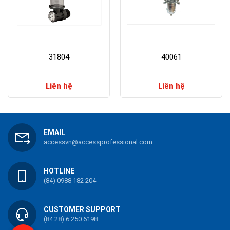
31804
40061
Liên hệ
Liên hệ
EMAIL
accessvn@accessprofessional.com
HOTLINE
(84) 0988 182 204
CUSTOMER SUPPORT
(84.28) 6.250.6198