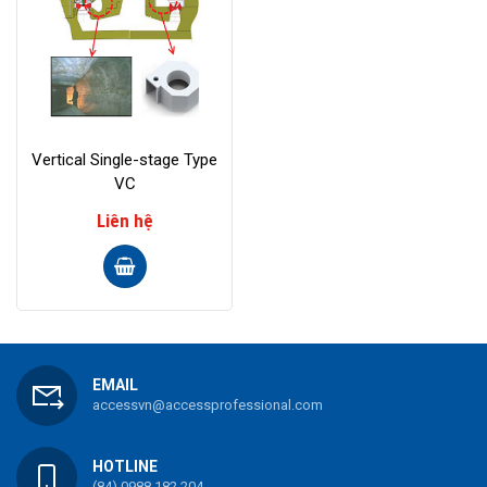
Vertical Single-stage Type
VC
Liên hệ
EMAIL
accessvn@accessprofessional.com
HOTLINE
(84) 0988 182 204